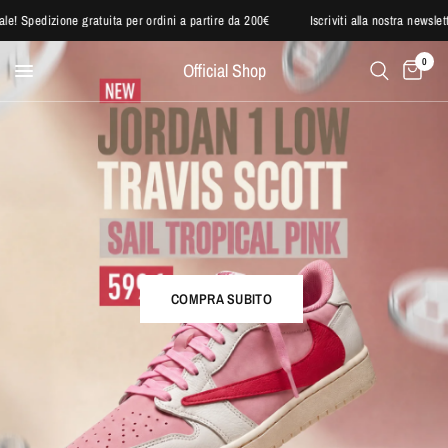
eciale! Spedizione gratuita per ordini a partire da 200€
Iscriviti alla nostra new
0
Official Shop
COMPRA SUBITO
COMPRA SUBITO
COMPRA SUBITO