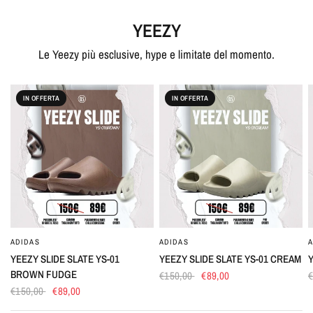
YEEZY
Le Yeezy più esclusive, hype e limitate del momento.
IN OFFERTA
IN OFFERTA
ADIDAS
ADIDAS
A
OCCHIATA VELOCE
OCCHIATA VELOCE
YEEZY SLIDE SLATE YS-01
YEEZY SLIDE SLATE YS-01 CREAM
Y
BROWN FUDGE
€150,00
€89,00
€150,00
€89,00