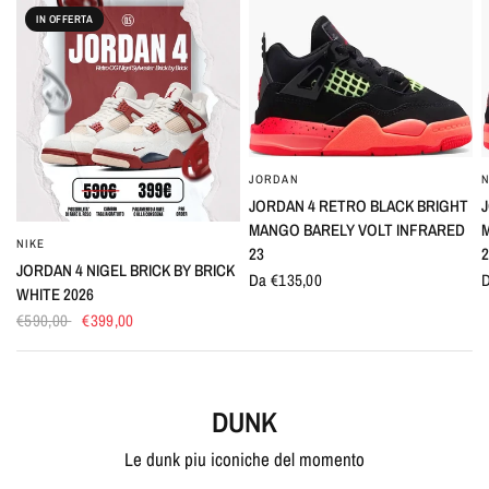
IN OFFERTA
JORDAN
N
OCCHIATA VELOCE
JORDAN 4 RETRO BLACK BRIGHT
MANGO BARELY VOLT INFRARED
NIKE
OCCHIATA VELOCE
23
2
JORDAN 4 NIGEL BRICK BY BRICK
Da €135,00
D
WHITE 2026
€590,00
€399,00
DUNK
Le dunk piu iconiche del momento