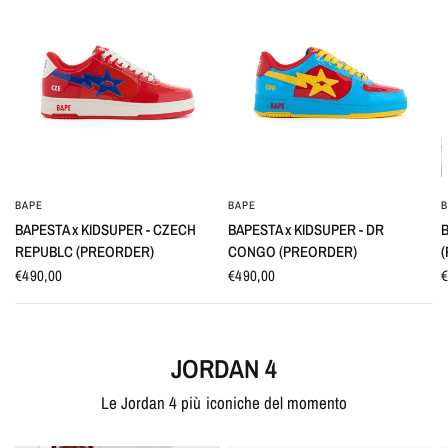
BAPE
BAPE
OCCHIATA VELOCE
OCCHIATA VELOCE
BAPESTA x KIDSUPER - CZECH
BAPESTA x KIDSUPER - DR
REPUBLC (PREORDER)
CONGO (PREORDER)
€490,00
€490,00
€
JORDAN 4
Le Jordan 4 più iconiche del momento