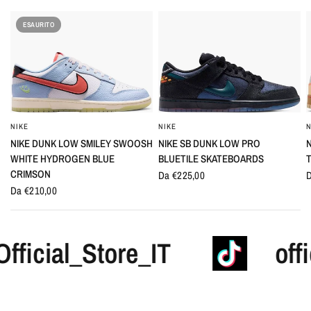
ESAURITO
NIKE
NIKE
N
OCCHIATA VELOCE
OCCHIATA VELOCE
NIKE DUNK LOW SMILEY SWOOSH
NIKE SB DUNK LOW PRO
WHITE HYDROGEN BLUE
BLUETILE SKATEBOARDS
CRIMSON
Da €225,00
D
Da €210,00
Official_Store_IT
o