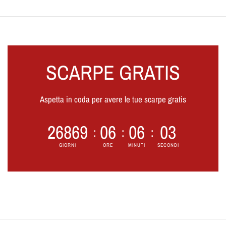
SCARPE GRATIS
Aspetta in coda per avere le tue scarpe gratis
2
6
8
6
9
0
6
0
6
0
2
GIORNI
ORE
MINUTI
SECONDI