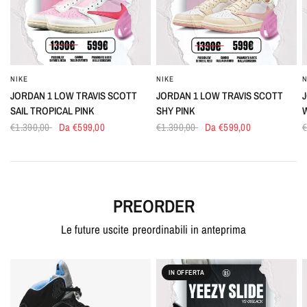
NIKE
NIKE
N
OCCHIATA VELOCE
OCCHIATA VELOCE
JORDAN 1 LOW TRAVIS SCOTT
JORDAN 1 LOW TRAVIS SCOTT
J
SAIL TROPICAL PINK
SHY PINK
€1.390,00
Da €599,00
€1.390,00
Da €599,00
PREORDER
Le future uscite preordinabili in anteprima
IN OFFERTA