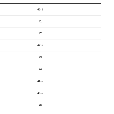
40.5
41
42
42.5
43
44
44.5
45.5
46