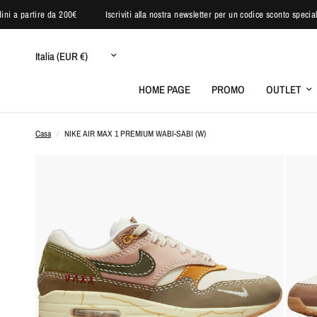
 per ordini a partire da 200€
Iscriviti alla nostra newsletter per un codice sconto
Aggiorna
paese/area
geografica
HOME PAGE
PROMO
OUTLET
Casa
/
NIKE AIR MAX 1 PREMIUM WABI-SABI (W)