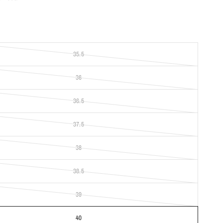
35.5
36
36.5
37.5
38
38.5
39
40