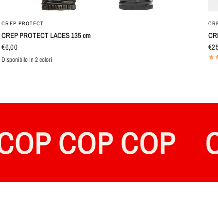
OCCHIATA VELOCE
CREP PROTECT
CR
CREP PROTECT LACES 135 cm
CR
€6,00
€25
Disponibile in 2 colori
WHITE
BLACK
P COP COP
COP