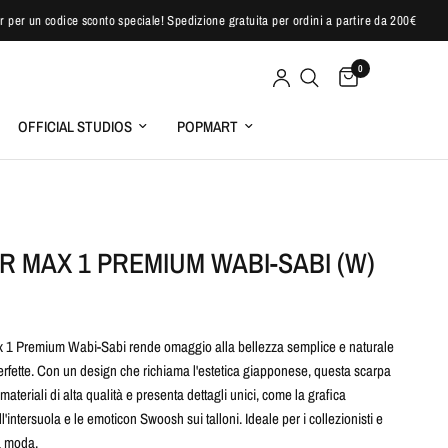
newsletter per un codice sconto speciale! Spedizione gratuita per ordini a partire da 200
0
OFFICIAL STUDIOS
POPMART
IR MAX 1 PREMIUM WABI-SABI (W)
x 1 Premium Wabi-Sabi rende omaggio alla bellezza semplice e naturale
erfette. Con un design che richiama l'estetica giapponese, questa scarpa
materiali di alta qualità e presenta dettagli unici, come la grafica
l'intersuola e le emoticon Swoosh sui talloni. Ideale per i collezionisti e
a moda.