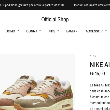
 speciale! Spedizione gratuita per ordini a partire da 200€
Iscriviti alla nostra 
Official Shop
UOMO
DONNA
KIDS
BAMBINI
ACCESSORI
NIKE
NIKE A
€545,00
La Nike Air Ma
delle cose imp
è costruita con 
"screpolata" sul
gli amanti dell