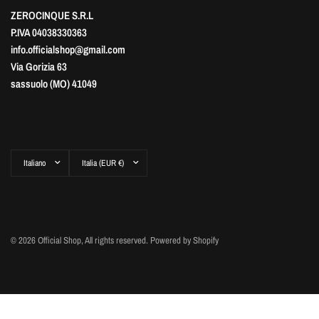
ZEROCINQUE S.R.L
P.IVA 04038330363
info.officialshop@gmail.com
Via Gorizia 63
sassuolo (MO) 41049
Aggiorna
Aggiorna
paese/area
paese/area
geografica
geografica
© 2026 Official Shop, All rights reserved. Powered by Shopify